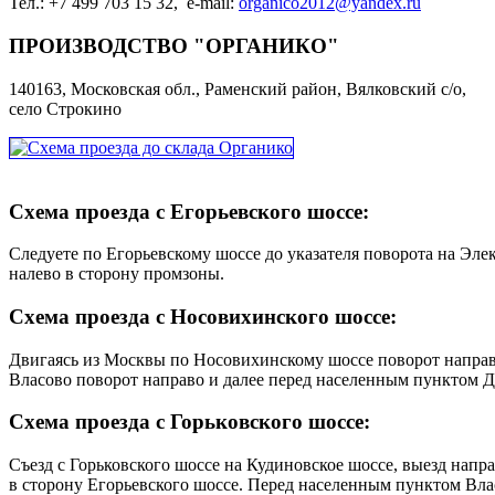
Тел.: +7 499 703 15 32, e-mail:
organico2012@yandex.ru
ПРОИЗВОДСТВО "ОРГАНИКО"
140163, Московская обл., Раменский район, Вялковский с/о,
село Строкино
Схема проезда с Егорьевского шоссе:
Следуете по Егорьевскому шоссе до указателя поворота на Эле
налево в сторону промзоны.
Схема проезда с Носовихинского шоссе:
Двигаясь из Москвы по Носовихинскому шоссе поворот направо 
Власово поворот направо и далее перед населенным пунктом Д
Схема проезда с Горьковского шоссе:
Съезд с Горьковского шоссе на Кудиновское шоссе, выезд напра
в сторону Егорьевского шоссе. Перед населенным пунктом Вла