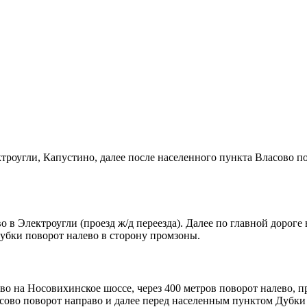
ктроугли, Капустино, далее после населенного пункта Власово 
в Электроугли (проезд ж/д переезда). Далее по главной дороге
убки поворот налево в сторону промзоны.
во на Носовихинское шоссе, через 400 метров поворот налево, пр
сово поворот направо и далее перед населенным пунктом Дубки