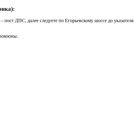
онка):
 – пост ДПС, далее следуете по Егорьевскому шоссе до указател
ромзоны.