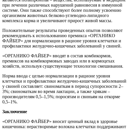
при лечении различных нарушений равновесия в иммунной
системе. Они также способствуют более полному усвоению
организмом животных белково-углеводно-липидного
комплекса корма и увеличивают прирост живой массы.
Положительные результаты проведенных опытов позволяют
рекомендовать к использованию премикса «ОРГАНИКО
ФАЙБЕР» для нормализации в рационе уровня клетчатки и
профилактики желудочно-кишечных заболеваний у свиней.
«ОРГАНИКО ФАЙБЕР» вводят в состав комбикормов,
премиксов на комбикормовых заводах или в кормоцехах
хозяйств, используя существующие технологии смешивания.
Норма ввода с целью нормализации в рационе уровня
клетчатки и профилактики желудочно-кишечных заболеваний
у свиней составляет: свиноматкам в период супоросности 2–
3%; свиноматкам во время лактации, а также хрякам –
производителям 0,5–1,5%; поросятам и свиньям на откорме
0,5–1%.
Заключение
«ОРГАНИКО ФАЙБЕР» вносит ценный вклад в здоровье
кишечника: нерастворимые волокна клетчатки поддерживают