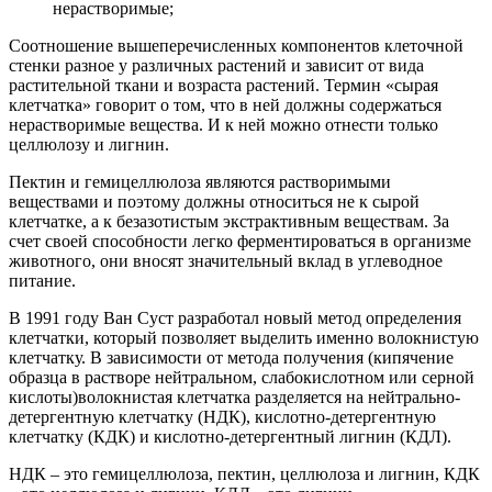
нерастворимые;
Соотношение вышеперечисленных компонентов клеточной
стенки разное у различных растений и зависит от вида
растительной ткани и возраста растений. Термин «сырая
клетчатка» говорит о том, что в ней должны содержаться
нерастворимые вещества. И к ней можно отнести только
целлюлозу и лигнин.
Пектин и гемицеллюлоза являются растворимыми
веществами и поэтому должны относиться не к сырой
клетчатке, а к безазотистым экстрактивным веществам. За
счет своей способности легко ферментироваться в организме
животного, они вносят значительный вклад в углеводное
питание.
В 1991 году Ван Суст разработал новый метод определения
клетчатки, который позволяет выделить именно волокнистую
клетчатку. В зависимости от метода получения (кипячение
образца в растворе нейтральном, слабокислотном или серной
кислоты)волокнистая клетчатка разделяется на нейтрально-
детергентную клетчатку (НДК), кислотно-детергентную
клетчатку (КДК) и кислотно-детергентный лигнин (КДЛ).
НДК – это гемицеллюлоза, пектин, целлюлоза и лигнин, КДК