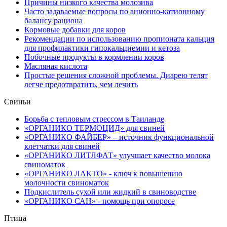
Причины низкого качества молозива
Часто задаваемые вопросы по анионно-катионному
балансу рациона
Кормовые добавки для коров
Рекомендации по использованию пропионата кальция
для профилактики гипокальциемии и кетоза
Побочные продукты в кормлении коров
Масляная кислота
Простые решения сложной проблемы. Диарею телят
легче предотвратить, чем лечить
Свиньи
Борьба с тепловым стрессом в Таиланде
«ОРГАНИКО ТЕРМОЦИД» для свиней
«ОРГАНИКО ФАЙБЕР» – источник функциональной
клетчатки для свиней
«ОРГАНИКО ЛИТЛФАТ» улучшает качество молока
свиноматок
«ОРГАНИКО ЛАКТО» - ключ к повышению
молочности свиноматок
Подкислитель сухой или жидкий в свиноводстве
«ОРГАНИКО САН» - помощь при опоросе
Птица