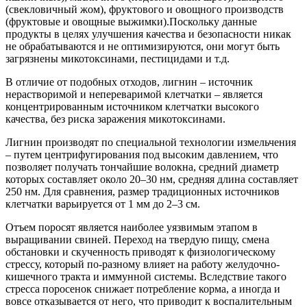
(свекловичный жом), фруктового и овощного производств
(фруктовые и овощные выжимки).Поскольку данные
продукты в целях улучшения качества и безопасности никак
не обрабатываются и не оптимизируются, они могут быть
загрязнены микотоксинами, пестицидами и т.д.
В отличие от подобных отходов, лигнин – источник
нерастворимой и непереваримой клетчатки – является
концентрированным источником клетчатки высокого
качества, без риска заражения микотоксинами.
Лигнин производят по специальной технологии измельчения
– путем центрифугирования под высоким давлением, что
позволяет получать тончайшие волокна, средний диаметр
которых составляет около 20–30 нм, средняя длина составляет
250 нм. Для сравнения, размер традиционных источников
клетчатки варьируется от 1 мм до 2–3 см.
Отъем поросят является наиболее уязвимым этапом в
выращивании свиней. Переход на твердую пищу, смена
обстановки и скученность приводят к физиологическому
стрессу, который по-разному влияет на работу желудочно-
кишечного тракта и иммунной системы. Вследствие такого
стресса поросенок снижает потребление корма, а иногда и
вовсе отказывается от него, что приводит к воспалительным