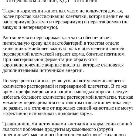
– это целлюлоза и лигнин, КДЛ – это лигнин.
Также в кормлении животных часто используется другая,
более простая классификация клетчатки, которая делит ее на
растворимую (вязкую и переваримую) и нерастворимую (не
вязкую и непереваримую).
Растворимая и переваримая клетчатка обеспечивает
питательную среду для лактобактерий в толстом отделе
кишечника. Наиболее важную роль в обеспечении свиней
переваримой клетчаткой играют корма, богатые пектином.
При бактериальной ферментации образуются
короткоцепочечные жирные кислоты, которые становятся
дополнительным источником энергии.
По мере роста свиньи лучше усваивают увеличивающееся
количество растворимой и переваримой клетчатки. В то же
время при формировании рациона молодых поросят следует
избегать большого количества растворимой клетчатки, так как
механизм переваривания ее в толстом отделе кишечника еще
не развит, и в отличие от взрослых свиней животные не могут
эффективно использовать подобные корма.
Традиционными источниками клетчатки в кормлении свиней
являются побочные продукты мукомольного (отруби
пшеничные), масличного (подсолнечный шрот), сахарного