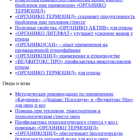
бройлеров при применении «ОРГАНИКО
ТЕРМОЦИД»
«ОРГАНИКО ТЕРМОЦИД» сохраняет продуктивность
бройлеров при тепловом стрессе
Полезные свойства «ОРГАНИКО АКТИВ» для птицы
«ОРГАНИКО ЛИТЛФАТ» улучшает усвоение жиров у
птицы
«ОРГАНИКОСАН» – опыт применения на
промышленной птицефабрике
«ОРГАНИКОЦИД» применение в птицеводстве
«ВЕДЖИТОКС ПРО» профилактика микотоксикозов
птицы
«ОРГАНИКО ТЕРМОЦИД» для птицы
Овцы и козы
Методические рекомендации по применению
«Каудринк», «Диаракс Псиллиум» и «Веджитокс Про»
для овец и коз
Помощь при тепловом, транспортном и
технологическом стрессе овец
Профилактика технологического стресса у коз с
помощью «ОРГАНИКО ТЕРМОЦИД»
«ОРГАНИКОЦИД» обеспечивает биологическую
безопасность питьевой воды для коз и овец