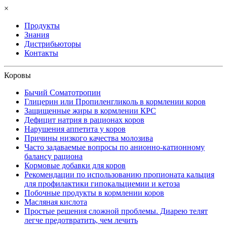
×
Продукты
Знания
Дистрибьюторы
Контакты
Коровы
Бычий Соматотропин
Глицерин или Пропиленгликоль в кормлении коров
Защищенные жиры в кормлении КРС
Дефицит натрия в рационах коров
Нарушения аппетита у коров
Причины низкого качества молозива
Часто задаваемые вопросы по анионно-катионному
балансу рациона
Кормовые добавки для коров
Рекомендации по использованию пропионата кальция
для профилактики гипокальциемии и кетоза
Побочные продукты в кормлении коров
Масляная кислота
Простые решения сложной проблемы. Диарею телят
легче предотвратить, чем лечить