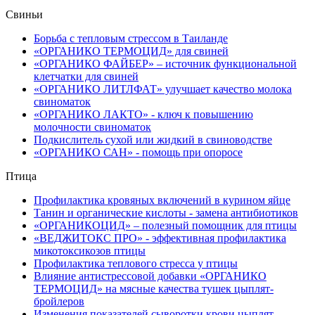
Свиньи
Борьба с тепловым стрессом в Таиланде
«ОРГАНИКО ТЕРМОЦИД» для свиней
«ОРГАНИКО ФАЙБЕР» – источник функциональной
клетчатки для свиней
«ОРГАНИКО ЛИТЛФАТ» улучшает качество молока
свиноматок
«ОРГАНИКО ЛАКТО» - ключ к повышению
молочности свиноматок
Подкислитель сухой или жидкий в свиноводстве
«ОРГАНИКО САН» - помощь при опоросе
Птица
Профилактика кровяных включений в курином яйце
Танин и органические кислоты - замена антибиотиков
«ОРГАНИКОЦИД» – полезный помощник для птицы
«ВЕДЖИТОКС ПРО» - эффективная профилактика
микотоксикозов птицы
Профилактика теплового стресса у птицы
Влияние антистрессовой добавки «ОРГАНИКО
ТЕРМОЦИД» на мясные качества тушек цыплят-
бройлеров
Изменения показателей сыворотки крови цыплят-