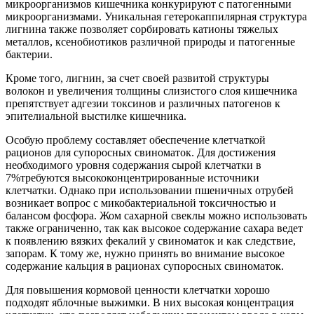
микроорганизмов кишечника конкурируют с патогенными
микроорганизмами. Уникальная гетерокаппилярная структура
лигнина также позволяет сорбировать катионы тяжелых
металлов, ксенобиотиков различной природы и патогенные
бактерии.
Кроме того, лигнин, за счет своей развитой структуры
волокон и увеличения толщины слизистого слоя кишечника
препятствует адгезии токсинов и различных патогенов к
эпителиальной выстилке кишечника.
Особую проблему составляет обеспечение клетчаткой
рационов для супоросных свиноматок. Для достижения
необходимого уровня содержания сырой клетчатки в
7%требуются высококонцентрированные источники
клетчатки. Однако при использовании пшеничных отрубей
возникает вопрос с микобактериальной токсичностью и
балансом фосфора. Жом сахарной свеклы можно использовать
также ограниченно, так как высокое содержание сахара ведет
к появлению вязких фекалий у свиноматок и как следствие,
запорам. К тому же, нужно принять во внимание высокое
содержание кальция в рационах супоросных свиноматок.
Для повышения кормовой ценности клетчатки хорошо
подходят яблочные выжимки. В них высокая концентрация