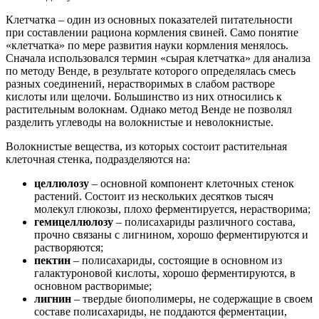
Клетчатка – один из основных показателей питательности
при составлении рациона кормления свиней. Само понятие
«клетчатка» по мере развития науки кормления менялось.
Сначала использовался термин «сырая клетчатка» для анализа
по методу Венде, в результате которого определялась смесь
разных соединений, нерастворимых в слабом растворе
кислоты или щелочи. Большинство из них относились к
растительным волокнам. Однако метод Венде не позволял
разделить углеводы на волокнистые и неволокнистые.
Волокнистые вещества, из которых состоит растительная
клеточная стенка, подразделяются на:
целлюлозу
– основной компонент клеточных стенок
растений. Состоит из нескольких десятков тысяч
молекул глюкозы, плохо ферментируется, нерастворима;
гемицеллюлозу
– полисахариды различного состава,
прочно связаны с лигнином, хорошо ферментируются и
растворяются;
пектин
– полисахариды, состоящие в основном из
галактуроновой кислоты, хорошо ферментируются, в
основном растворимые;
лигнин
– твердые биополимеры, не содержащие в своем
составе полисахариды, не поддаются ферментации,