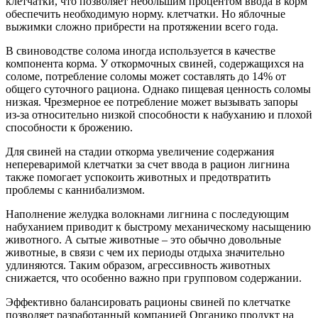
клетчатки, что позволяет небольшим процентом ввода в корм
обеспечить необходимую норму. клетчатки. Но яблочные
выжимки сложно прибрести на протяжении всего года.
В свиноводстве солома иногда используется в качестве
компонента корма. У откормочных свиней, содержащихся на
соломе, потребление соломы может составлять до 14% от
общего суточного рациона. Однако пищевая ценность соломы
низкая. Чрезмерное ее потребление может вызывать запоры
из-за относительно низкой способности к набуханию и плохой
способности к брожению.
Для свиней на стадии откорма увеличение содержания
непереваримой клетчатки за счет ввода в рацион лигнина
также помогает успокоить животных и предотвратить
проблемы с каннибализмом.
Наполнение желудка волокнами лигнина с последующим
набуханием приводит к быстрому механическому насыщению
животного. А сытые животные – это обычно довольные
животные, в связи с чем их периоды отдыха значительно
удлиняются. Таким образом, агрессивность животных
снижается, что особенно важно при групповом содержании.
Эффективно балансировать рационы свиней по клетчатке
позволяет разработанный компанией Органико продукт на