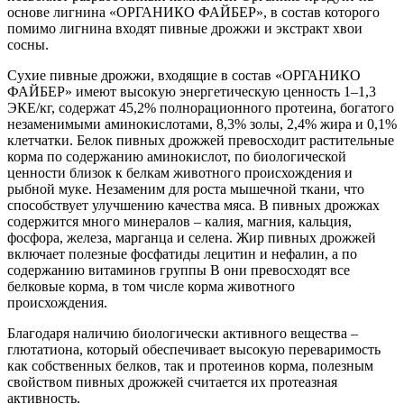
основе лигнина «ОРГАНИКО ФАЙБЕР», в состав которого
помимо лигнина входят пивные дрожжи и экстракт хвои
сосны.
Сухие пивные дрожжи, входящие в состав «ОРГАНИКО
ФАЙБЕР» имеют высокую энергетическую ценность 1–1,3
ЭКЕ/кг, содержат 45,2% полнорационного протеина, богатого
незаменимыми аминокислотами, 8,3% золы, 2,4% жира и 0,1%
клетчатки. Белок пивных дрожжей превосходит растительные
корма по содержанию аминокислот, по биологической
ценности близок к белкам животного происхождения и
рыбной муке. Незаменим для роста мышечной ткани, что
способствует улучшению качества мяса. В пивных дрожжах
содержится много минералов – калия, магния, кальция,
фосфора, железа, марганца и селена. Жир пивных дрожжей
включает полезные фосфатиды лецитин и нефалин, а по
содержанию витаминов группы В они превосходят все
белковые корма, в том числе корма животного
происхождения.
Благодаря наличию биологически активного вещества –
глютатиона, который обеспечивает высокую переваримость
как собственных белков, так и протеинов корма, полезным
свойством пивных дрожжей считается их протеазная
активность.