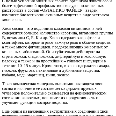
С целью усиления защитных свойств организма животного и
более эффективной профилактики желудочно-кишечных
расстройств в состав «ОРГАНИКО ФАЙБЕР» введен
комплекс биологически активных веществ в виде экстракта
хвои сосны.
Хвоя сосны – это подлинная кладовая витаминов, в ней
содержится большое количество каротина, витаминов группы
В, витамины С, Е, К и др. Хвоя содержит хлорофилл и
ксантофилл, которые играют важную роль в обмене веществ,
а также много фитонцидов, предохраняющих животных от
кишечных заболеваний. Они губительно действуют на
стрептококки, стафилококки, дифтерийную и коклюшную
палочку, а также и на простейших – убивают инфузорий в
течении 10–15 минут. Кроме того, в хвое содержатся сахара,
глюкоза, фруктоза, пектиновые и дубильные вещества,
кобальт, медь, марганец, цинк, железо.
Такая комплексная минерально-витаминная защита хвои
сосны и наличие в ее составе легко ферментируемых
углеводов положительно сказывается на физиологическом
состоянии животных, повышает их продуктивность и
улучшает функции воспроизводства.
Еще одним из важнейших экстрактивных соединений хвои
являются полипренолы – вещества, используемые в медицине