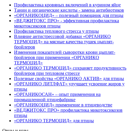
Профилактика кровяных включений в курином яйце
Танин и органические кислоты - замена антибиотиков
«ОРГАНИКОЦИД» – полезный помощник для птицы
«ВЕДЖИТОКС ПРО» - эффективная профилактика
микотоксикозов птицы
Профилактика теплового стресса у птицы
Влияние антистрессовой добавки «ОРГАНИКО
ТЕРМОЦИД» на мясные качества тушек цыплят-
бройлеров
Изменения показателей сыворотки крови цыплят-
бройлеров при применении «ОРГАНИКО
ТЕРМОЦИД»
«ОРГАНИКО ТЕРМОЦИД» сохраняет продуктивность
бройлеров при тепловом стрессе
Полезные свойства «ОРГАНИКО АКТИВ» для птицы
«ОРГАНИКО ЛИТЛФАТ» улучшает усвоение жиров у
птицы
«ОРГАНИКОСАН» – опыт применения на
промышленной птицефабрике
«ОРГАНИКОЦИД» применение в птицеводстве
«ВЕДЖИТОКС ПРО» профилактика микотоксикозов
птицы
«ОРГАНИКО ТЕРМОЦИД» для птицы
Овцы и козы