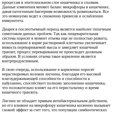
процессам в эпителиальном слое кишечника и спазмам.
Данные изменения меняют баланс микрофлоры в кишечнике,
давая патогенным бактериям возможность размножаться. Все
это неминуемо ведет к снижению привесов и ослаблению
иммунитета.
Диарея в послеотъемный период является наиболее типичным
симптомом данных проблем. Так как пищеварительная
система поросят в момент отъема еще не полностью развита,
использование в корме растворимой клетчатки увеличивает
вязкость перевариваемой массы и замедляет кишечный
транзит, процесс переваривания не происходит должным
образом. В условиях отъема такое кормление является
контрпродуктивным.
В свою очередь, использование в кормлении поросят
нерастворимых волокон лигнина, благодаря его высокой
влагоудерживающей способности и способности к
набуханию, способствует полному заполнению кишечника,
что положительно влияет на его перистальтику и время
кишечного транзита.
Лигнин не обладает прямым антибактериальным действием,
но его влияние на микрофлору кишечника косвенно вызывает
схожий эффект за счет того, что популяции симбиотических