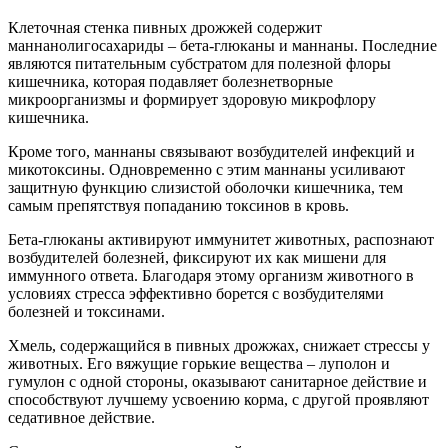
Клеточная стенка пивных дрожжей содержит
маннанолигосахариды – бета-глюканы и маннаны. Последние
являются питательным субстратом для полезной флоры
кишечника, которая подавляет болезнетворные
микроорганизмы и формирует здоровую микрофлору
кишечника.
Кроме того, маннаны связывают возбудителей инфекций и
микотоксины. Одновременно с этим маннаны усиливают
защитную функцию слизистой оболочки кишечника, тем
самым препятствуя попаданию токсинов в кровь.
Бета-глюканы активируют иммунитет животных, распознают
возбудителей болезней, фиксируют их как мишени для
иммунного ответа. Благодаря этому организм животного в
условиях стресса эффективно борется с возбудителями
болезней и токсинами.
Хмель, содержащийся в пивных дрожжах, снижает стрессы у
животных. Его вяжущие горькие вещества – луполон и
гумулон с одной стороны, оказывают санитарное действие и
способствуют лучшему усвоению корма, с другой проявляют
седативное действие.