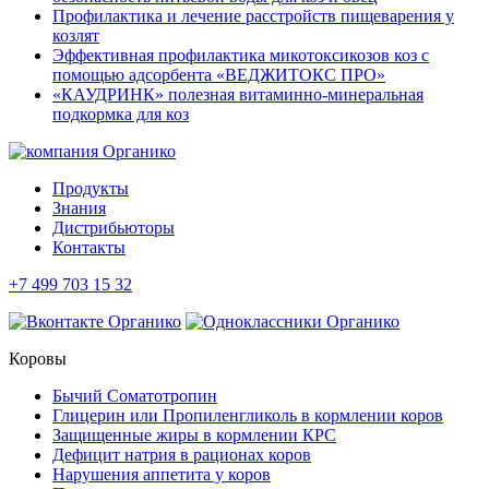
Профилактика и лечение расстройств пищеварения у
козлят
Эффективная профилактика микотоксикозов коз с
помощью адсорбента «ВЕДЖИТОКС ПРО»
«КАУДРИНК» полезная витаминно-минеральная
подкормка для коз
Продукты
Знания
Дистрибьюторы
Контакты
+7 499 703 15 32
Коровы
Бычий Соматотропин
Глицерин или Пропиленгликоль в кормлении коров
Защищенные жиры в кормлении КРС
Дефицит натрия в рационах коров
Нарушения аппетита у коров