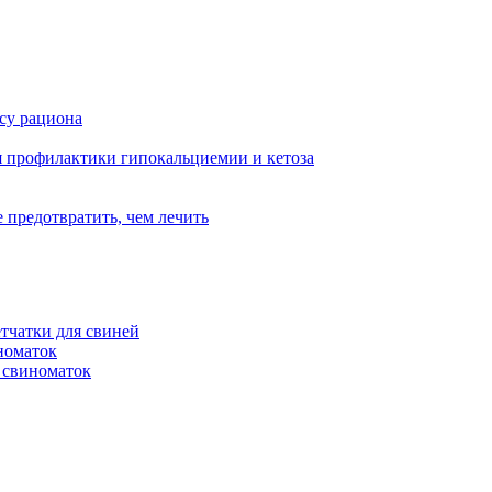
су рациона
я профилактики гипокальциемии и кетоза
 предотвратить, чем лечить
чатки для свиней
номаток
свиноматок