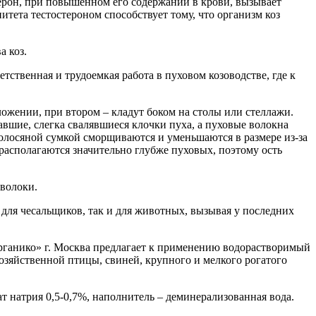
терон, при повышенном его содержании в крови, вызывает
тета тестостероном способствует тому, что организм коз
а коз.
тственная и трудоемкая работа в пуховом козоводстве, где к
ожении, при втором – кладут боком на столы или стеллажи.
вшие, слегка свалявшиеся клочки пуха, а пуховые волокна
волосяной сумкой сморщиваются и уменьшаются в размере из-за
н располагаются значительно глубже пуховых, поэтому ость
волоки.
для чесальщиков, так и для животных, вызывая у последних
Органико» г. Москва предлагает к применению водорастворимый
яйственной птицы, свиней, крупного и мелкого рогатого
ат натрия 0,5-0,7%, наполнитель – деминерализованная вода.