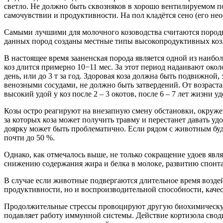
светло. Не должно быть сквозняков в хорошо вентилируемом п
самочувствии и продуктивности. На пол кладётся сено (его не
Самыми лучшими для молочного козоводства считаются породы:
данных пород созданы местные типы высокопродуктивных коз. 
В настоящее время зааненская порода является одной из наиб
коз длится примерно 10−11 мес. За этот период надаивают око
день, или до 3 т за год. Здоровая коза должна быть подвижно
венозными сосудами, не должно быть затвердений. От возраста
высокий удой у коз после 2 – 3 окотов, после 6 – 7 лет жизни 
Козы остро реагируют на внезапную смену обстановки, окруже
за которых коза может получить травму и перестанет давать уд
доярку может быть проблематично. Если рядом с животным буде
почти до 50 %.
Однако, как отмечалось выше, не только сокращение удоев явл
снижению содержания жира и белка в молоке, развитию спонта
В случае если животные подвергаются длительное время возде
продуктивности, но и воспроизводительной способности, каче
Продолжительные стрессы провоцируют другую биохимическую р
подавляет работу иммунной системы. Действие кортизола свод