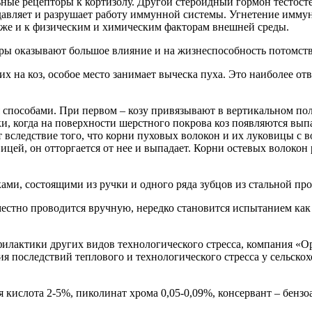
льные рецепторы к кортизолу. Другой стероидный гормон тестос
давляет и разрушает работу иммунной системы. Угнетение иммуни
уже и к физическим и химическим факторам внешней среды.
оры оказывают большое влияние и на жизнеспособность потомств
на коз, особое место занимает выческа пуха. Это наиболее отве
способами. При первом – козу привязывают в вертикальном пол
, когда на поверхности шерстного покрова коз появляются выпа
 вследствие того, что корни пуховых волокон и их луковицы с 
овицей, он отторгается от нее и выпадает. Корни остевых волоко
ми, состоящими из ручки и одного ряда зубцов из стальной про
естно проводится вручную, нередко становится испытанием как 
рофилактики других видов технологического стресса, компания «
ледствий теплового и технологического стресса у сельскохоз
я кислота 2-5%, пиколинат хрома 0,05-0,09%, консервант – бензо