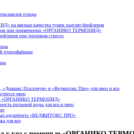
оксикозов птицы
» на мясные качества тушек цыплят-бройлеров
йлеров при применении «ОРГАНИКО ТЕРМОЦИД»
йлеров при тепловом стрессе
тицы
 птицефабрике
ицы
 «Диаракс Псиллиум» и «Веджитокс Про» для овец и коз
стрессе овец
мощью «ОРГАНИКО ТЕРМОЦИД»
сть питьевой воды для коз и овец
ят
мощью адсорбента «ВЕДЖИТОКС ПРО»
а для коз
есса у коз с помощью «ОРГАНИКО ТЕР