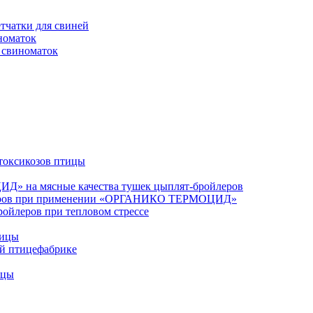
чатки для свиней
номаток
свиноматок
оксикозов птицы
» на мясные качества тушек цыплят-бройлеров
йлеров при применении «ОРГАНИКО ТЕРМОЦИД»
йлеров при тепловом стрессе
тицы
 птицефабрике
ицы