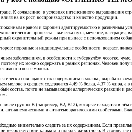
стране. К сожалению, в условиях интенсивного выращивания ст
влияя на их рост, воспроизводство и качество продукции.
 спокойным нравом и хорошей адаптируемостью к различным усл
хнологические процессы – выческа пуха, мечение, кастрация, ва
ерный охранительный режим при выпасе с использованием собак
торов: породные и индивидуальные особенности, возраст, жива
ным заболеваниям, в особенности к туберкулёзу, чесотке, чуме, 
оэтому их можно содержать в разных регионах. Человек получае
ся именно козье молоко.
актически совпадают с их содержанием в молоке, вырабатываемо
ем молоке в среднем содержится 4,49 % белка, 4,37 % жира, а в 
собый состав, почти не вызывающий аллергических реакций и рас
мом.
числе группы В (например, В2, B12), которые находятся в нём в
ми, антианемическими и антигеморрагическими свойствами. Бла
обходимо внимательно следить за их содержанием. Если правиль
при несоответствии климата и породы животного. В стойле, где п