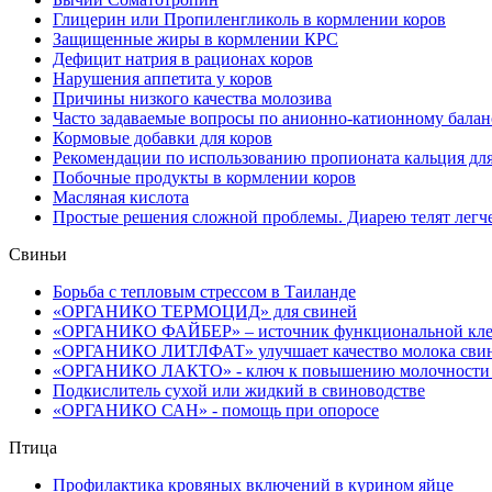
Глицерин или Пропиленгликоль в кормлении коров
Защищенные жиры в кормлении КРС
Дефицит натрия в рационах коров
Нарушения аппетита у коров
Причины низкого качества молозива
Часто задаваемые вопросы по анионно-катионному балан
Кормовые добавки для коров
Рекомендации по использованию пропионата кальция дл
Побочные продукты в кормлении коров
Масляная кислота
Простые решения сложной проблемы. Диарею телят легче
Свиньи
Борьба с тепловым стрессом в Таиланде
«ОРГАНИКО ТЕРМОЦИД» для свиней
«ОРГАНИКО ФАЙБЕР» – источник функциональной клет
«ОРГАНИКО ЛИТЛФАТ» улучшает качество молока сви
«ОРГАНИКО ЛАКТО» - ключ к повышению молочности 
Подкислитель сухой или жидкий в свиноводстве
«ОРГАНИКО САН» - помощь при опоросе
Птица
Профилактика кровяных включений в курином яйце