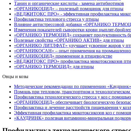
Танин и органические кислоты - замена антибиотиков
«ОРГАНИКОЦИД» – полезный помощник для птицы
«ВЕДЖИТОКС ПРО» - эффективная профилактика микот
Профилактика теплового стресса у птицы
Влияние антистрессовой добавки «ОРГАНИКО ТЕРМОЦИД
Изменения показателей сыворотки крови цыплят-бро
«ОРГАНИКО ТЕРМОЦИД» сохраняет продуктивность бро
Полезные свойства «ОРГАНИКО АКТИВ» для птицы
«ОРГАНИКО ЛИТЛФАТ» улучшает усвоение жиров у п
«ОРГАНИКОСАН» – опыт применения на промышленной
«ОРГАНИКОЦИД» применение в птицеводстве
«ВЕДЖИТОКС ПРО» профилактика микотоксикозов пт
«ОРГАНИКО ТЕРМОЦИД» для птицы
Овцы и козы
Методические рекомендации по применению «Каудринк»,
Помощь при тепловом, транспортном и технологическом 
Профилактика технологического стресса у коз с по
«ОРГАНИКОЦИД» обеспечивает биологическую безопасно
Профилактика и лечение расстройств пищеварения у козл
Эффективная профилактика микотоксикозов коз с по
«КАУДРИНК» полезная витаминно-минеральная подкормк
Профилактика технологического стр