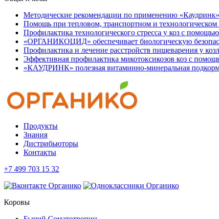
Методические рекомендации по применению «Каудринк»,
Помощь при тепловом, транспортном и технологическом 
Профилактика технологического стресса у коз с по
«ОРГАНИКОЦИД» обеспечивает биологическую безопасно
Профилактика и лечение расстройств пищеварения у козл
Эффективная профилактика микотоксикозов коз с по
«КАУДРИНК» полезная витаминно-минеральная подкормк
Продукты
Знания
Дистрибьюторы
Контакты
+7 499 703 15 32
Коровы
Бычий Соматотропин