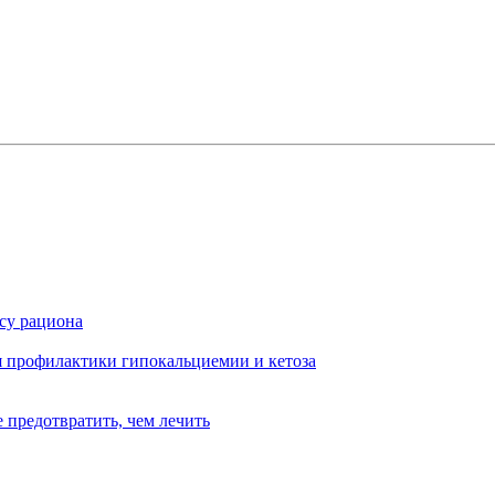
су рациона
я профилактики гипокальциемии и кетоза
 предотвратить, чем лечить