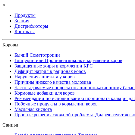
×
Продукты
Знания
Дистрибьюторы
Контакты
Коровы
Бычий Соматотропин
Глицерин или Пропиленгликоль в кормлении коров
Защищенные жиры в кормлении КРС
Дефицит натрия в рационах коров
Нарушения аппетита у коров
Причины низкого качества молозива
Часто задаваемые вопросы по анионно-катионному балан
Кормовые добавки для коров
Рекомендации по использованию пропионата кальция дл
Побочные продукты в кормлении коров
Масляная кислота
Простые решения сложной проблемы. Диарею телят легче
Свиньи