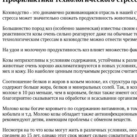
Козоводство - это динамично развивающаяся отрасль в нашей 
стресса может значительно снижать продуктивность животных, 
Большинство пород коз (особенно зааненская) известны своим
реактивности козы очень сильно реагируют даже на обычные те
технологическим стрессам в козоводстве можно отнести чрезм
На удои и молочную продуктивность коз влияет множество фак
Козы неприхотливы к условиям содержания, устойчивы к различ
животные очень хорошо акклиматизируются в новых условиях, п
мех и кожу. Но наиболее ценным получаемым ресурсом считает
Соотношение белков и жиров в козьем молоке, их структура пр
содержит больше жира, белков и минеральных солей. Так, в козь
молоке в 10 раз меньше, чем в коровьем, белки также имеют о
благоприятно сказывается на обработке и всасывании организ
Молоко козы богаче коровьего по содержанию витаминов, в том 
кобальта и т.д. Молоко козы обладает также антиинфекционны
рекомендуют детям, имеющим проблемы с обменом веществ.
Несмотря на то что козы могут жить в различных условиях, не
среднем до 15 лет, однако этот срок может сильно сократиться 