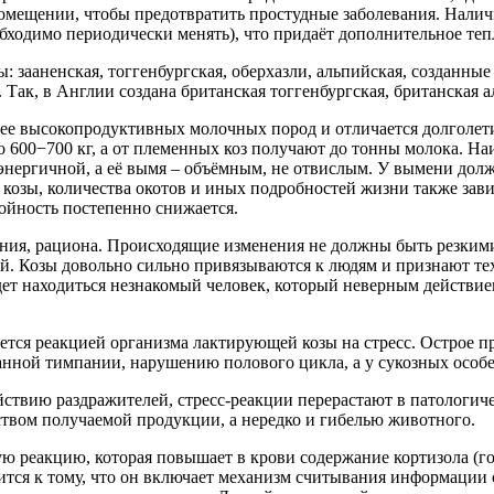
омещении, чтобы предотвратить простудные заболевания. Налич
обходимо периодически менять), что придаёт дополнительное те
 зааненская, тоггенбургская, оберхазли, альпийская, созданны
Так, в Англии создана британская тоггенбургская, британская 
олее высокопродуктивных молочных пород и отличается долголе
ло 600−700 кг, а от племенных коз получают до тонны молока. Н
й, энергичной, а её вымя – объёмным, не отвислым. У вымени до
 козы, количества окотов и иных подробностей жизни также зав
удойность постепенно снижается.
ния, рациона. Происходящие изменения не должны быть резкими
ой. Козы довольно сильно привязываются к людям и признают тех,
т находиться незнакомый человек, который неверным действием 
яется реакцией организма лактирующей козы на стресс. Острое п
нной тимпании, нарушению полового цикла, а у сукозных особе
йствию раздражителей, стресс-реакции перерастают в патологи
ством получаемой продукции, а нередко и гибелью животного.
еакцию, которая повышает в крови содержание кортизола (горм
ится к тому, что он включает механизм считывания информации 