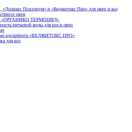
 «Диаракс Псиллиум» и «Веджитокс Про» для овец и коз
стрессе овец
мощью «ОРГАНИКО ТЕРМОЦИД»
сть питьевой воды для коз и овец
ят
мощью адсорбента «ВЕДЖИТОКС ПРО»
а для коз