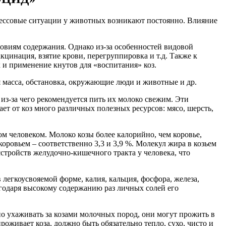
рессовые ситуации у животных возникают постоянно. Влияние
овиям содержания. Однако из-за особенностей видовой
кцинация, взятие крови, перегруппировка и т.д. Также к
 и применение кнутов для «воспитания» коз.
я масса, обстановка, окружающие люди и животные и др.
из-за чего рекомендуется пить их молоко свежим. Эти
т от коз много различных полезных ресурсов: мясо, шерсть,
м человеком. Молоко козы более калорийно, чем коровье,
коровьем – соответственно 3,3 и 3,9 %. Молекул жира в козьем
стройств желудочно-кишечного тракта у человека, что
 легкоусвояемой форме, калия, кальция, фосфора, железа,
годаря высокому содержанию раз личных солей его
но ухаживать за козами молочных пород, они могут прожить в
роживает коза, должно быть обязательно тепло, сухо, чисто и