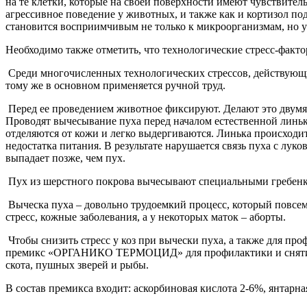
на те клетки, которые на своей поверхности имеют чувствите
агрессивное поведение у животных, и также как и кортизол по
становится восприимчивым не только к микроорганизмам, но 
Необходимо также отметить, что технологические стресс-факт
Среди многочисленных технологических стрессов, действующих 
тому же в основном применяется ручной труд.
Перед ее проведением животное фиксируют. Делают это двумя 
Проводят вычесывание пуха перед началом естественной линьки
отделяются от кожи и легко выдергиваются. Линька происходит
недостатка питания. В результате нарушается связь пуха с лук
выпадает позже, чем пух.
Пух из шерстного покрова вычесывают специальными гребенка
Выческа пуха – довольно трудоемкий процесс, который повсем
стресс, кожные заболевания, а у некоторых маток – аборты.
Чтобы снизить стресс у коз при вычески пуха, а также для п
премикс «ОРГАНИКО ТЕРМОЦИД» для профилактики и снятия пос
скота, пушных зверей и рыбы.
В состав премикса входит: аскорбиновая кислота 2-6%, янтарна