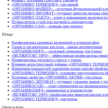
Борьба с тепловым стрессом в Таиланде
«ОРГАНИКО ТЕРМОЦИД» для свиней
«ОРГАНИКО ФАЙБЕР» – источник функциональной клет
«ОРГАНИКО ЛИТЛФАТ» улучшает качество молока сви
«ОРГАНИКО ЛАКТО» - ключ к повышению молочности 
Подкислитель сухой или жидкий в свиноводстве
«ОРГАНИКО САН» - помощь при опоросе
Птица
Профилактика кровяных включений в курином яйце
Танин и органические кислоты - замена антибиотиков
«ОРГАНИКОЦИД» – полезный помощник для птицы
«ВЕДЖИТОКС ПРО» - эффективная профилактика микот
Профилактика теплового стресса у птицы
Влияние антистрессовой добавки «ОРГАНИКО ТЕРМОЦИД
Изменения показателей сыворотки крови цыплят-бро
«ОРГАНИКО ТЕРМОЦИД» сохраняет продуктивность бро
Полезные свойства «ОРГАНИКО АКТИВ» для птицы
«ОРГАНИКО ЛИТЛФАТ» улучшает усвоение жиров у п
«ОРГАНИКОСАН» – опыт применения на промышленной
«ОРГАНИКОЦИД» применение в птицеводстве
«ВЕДЖИТОКС ПРО» профилактика микотоксикозов пт
«ОРГАНИКО ТЕРМОЦИД» для птицы
Овцы и козы