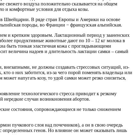
ие свежего воздуха положительно сказывается на общем
пло и комфортные условия для отдыха козы.
е в Швейцарии. В ряде стран Европы и Америки на основе
альпийская породы, во Франции − французская альпийская.
тием и крепким здоровьем. Лактационный период у зааненских
аиболее продуктивные животные дают по 10 – 12 кг молока в
лжна быть тонкая эластичная кожа с проглядывающими
исит величина надоев и длительность лактации самки – самый
, внезапными, не должны создавать стрессовых ситуаций, из-
 кто о них заботится, из-за чего порой поменять владельца или
может напугать козу, то удой самки может резко снизиться,
роявление технологического стресса приводит к резкому
й нередкие случаи возникновения абортов.
ческие состояния, сопровождающиеся не только снижением
он пучкового слоя над почечников), а он в свою очередь
с определенных генов. Но влияние он может оказывать лишь